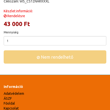
Cikkszám: WS_CS12NARXXXL
Készlet információ:
Rendelésre
43 000 Ft
Mennyiség
Nem rendelhető
Információ
Adatvédelem
ÁSZF
Főoldal
Kapcsolat