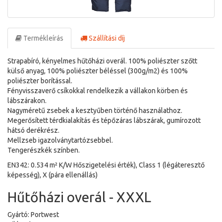
Termékleírás
Szállítási díj
Strapabíró, kényelmes hűtőházi overál. 100% poliészter szőtt
külső anyag, 100% poliészter béléssel (300g/m2) és 100%
poliészter borítással.
Fényvisszaverő csíkokkal rendelkezik a vállakon körben és
lábszárakon.
Nagyméretű zsebek a kesztyűben történő használathoz.
Megerősített térdkialakítás és tépőzáras lábszárak, gumírozott
hátsó derékrész.
Mellzseb igazolványtartózsebbel.
Tengerészkék színben.
EN342: 0.534 m² K/W Hőszigetelési érték), Class 1 (légáteresztő
képesség), X (pára ellenállás)
Hűtőházi overál - XXXL
Gyártó: Portwest