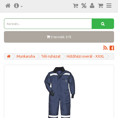
0 termék: 0 Ft
Munkaruha
Téli ruházat
Hűtőházi overál - XXXL