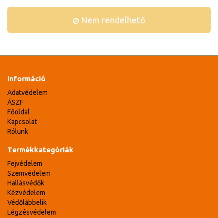
Nem rendelhető
Információ
Adatvédelem
ÁSZF
Főoldal
Kapcsolat
Rólunk
Termékkategóriák
Fejvédelem
Szemvédelem
Hallásvédők
Kézvédelem
Védőlábbelik
Légzésvédelem