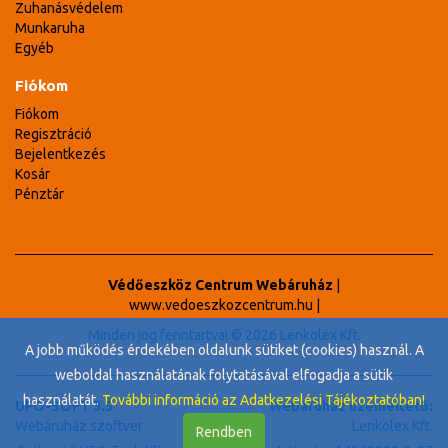
Zuhanásvédelem
Munkaruha
Egyéb
Fiókom
Fiókom
Regisztráció
Bejelentkezés
Kosár
Pénztár
Védőeszköz Centrum Webáruház
|
www.vedoeszkozcentrum.hu
|
Minden jog fenntartva! © 2026 Lenkolex Kft.
A jobb működés érdekében oldalunk sütiket (cookies) használ. A
weboldal használatának folytatásával elfogadja a sütik
használatát.
További információ az Adatkezelési Tájékoztatóban!
UFO-SOFT 3.5
Webáruház üzemeltető:
Webáruház szoftver
Lenkolex Kft.
Rendben