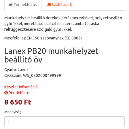
Termékleírás
Szállítási díj
Munkahelyzet-beállító deréköv derékmerevítővel, helyzetbeállító
gyűrűkkel, méretállító csattal és szerszámtartó táska
felfüggesztésére szolgáló gyűrűkkel.
Megfelel az EN 358 szabványnak (CE 0082).
Lanex PB20 munkahelyzet
beállító öv
Gyártó: Lanex
Cikkszám: WS_0802000499999
Készlet információ:
Rendelésre
8 650 Ft
Mennyiség