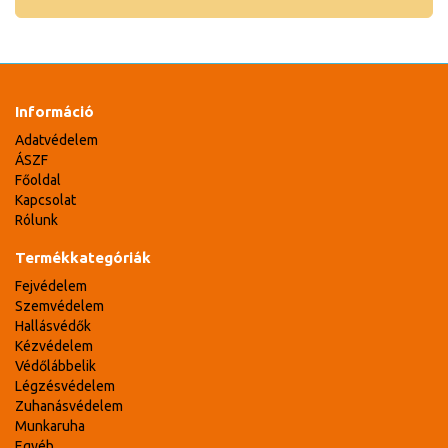
Információ
Adatvédelem
ÁSZF
Főoldal
Kapcsolat
Rólunk
Termékkategóriák
Fejvédelem
Szemvédelem
Hallásvédők
Kézvédelem
Védőlábbelik
Légzésvédelem
Zuhanásvédelem
Munkaruha
Egyéb