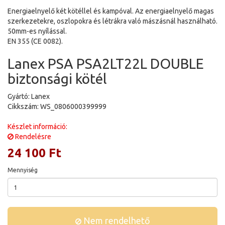
Energiaelnyelő két kötéllel és kampóval. Az energiaelnyelő magas
szerkezetekre, oszlopokra és létrákra való mászásnál használható.
50mm-es nyílással.
EN 355 (CE 0082).
Lanex PSA PSA2LT22L DOUBLE
biztonsági kötél
Gyártó: Lanex
Cikkszám: WS_0806000399999
Készlet információ:
Rendelésre
24 100 Ft
Mennyiség
Nem rendelhető