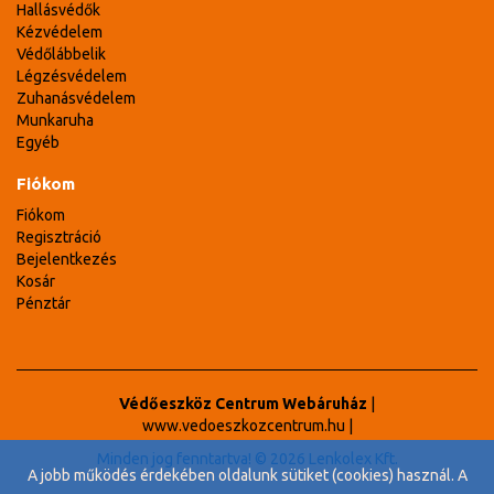
Hallásvédők
Kézvédelem
Védőlábbelik
Légzésvédelem
Zuhanásvédelem
Munkaruha
Egyéb
Fiókom
Fiókom
Regisztráció
Bejelentkezés
Kosár
Pénztár
Védőeszköz Centrum Webáruház
|
www.vedoeszkozcentrum.hu
|
Minden jog fenntartva! © 2026 Lenkolex Kft.
A jobb működés érdekében oldalunk sütiket (cookies) használ. A