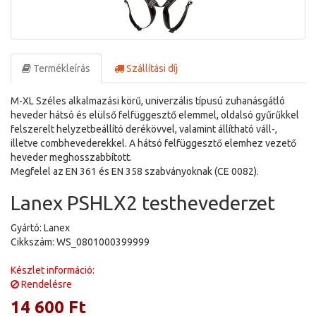
Termékleírás
Szállítási díj
M-XL Széles alkalmazási körű, univerzális típusú zuhanásgátló
heveder hátsó és elülső felfüggesztő elemmel, oldalsó gyűrűkkel
felszerelt helyzetbeállító derékövvel, valamint állítható váll-,
illetve combhevederekkel. A hátsó felfüggesztő elemhez vezető
heveder meghosszabbított.
Megfelel az EN 361 és EN 358 szabványoknak (CE 0082).
Lanex PSHLX2 testhevederzet
Gyártó: Lanex
Cikkszám: WS_0801000399999
Készlet információ:
Rendelésre
14 600 Ft