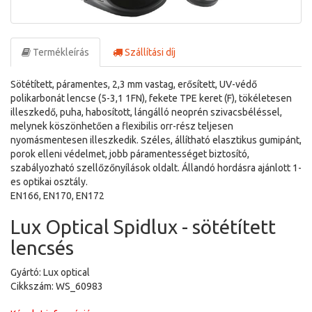
Termékleírás
Szállítási díj
Sötétített, páramentes, 2,3 mm vastag, erősített, UV-védő
polikarbonát lencse (5-3,1 1FN), fekete TPE keret (F), tökéletesen
illeszkedő, puha, habosított, lángálló neoprén szivacsbéléssel,
melynek köszönhetően a flexibilis orr-rész teljesen
nyomásmentesen illeszkedik. Széles, állítható elasztikus gumipánt,
porok elleni védelmet, jobb páramentességet biztosító,
szabályozható szellőzőnyílások oldalt. Állandó hordásra ajánlott 1-
es optikai osztály.
EN166, EN170, EN172
Lux Optical Spidlux - sötétített
lencsés
Gyártó: Lux optical
Cikkszám: WS_60983