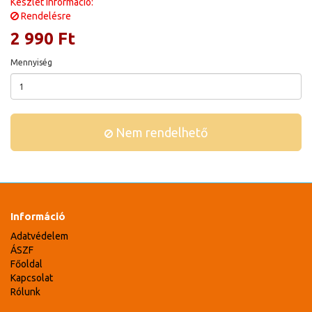
Készlet információ:
Rendelésre
2 990 Ft
Mennyiség
Nem rendelhető
Információ
Adatvédelem
ÁSZF
Főoldal
Kapcsolat
Rólunk