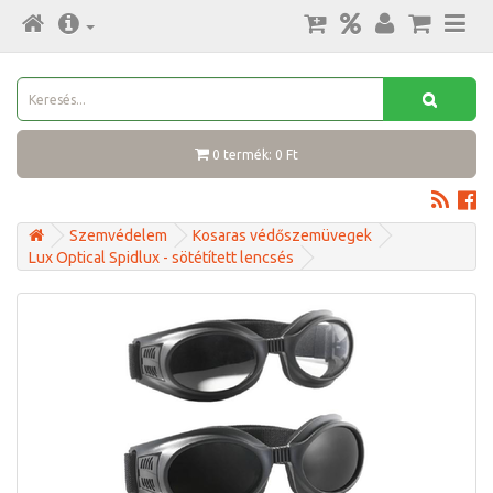
0 termék: 0 Ft
Szemvédelem
Kosaras védőszemüvegek
Lux Optical Spidlux - sötétített lencsés