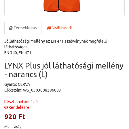
Termékleírás
Szállítási díj
Jólláthatósági mellény az EN 471 szabványnak megfelelő
láthatósággal.
EN 340, EN 471
LYNX Plus jól láthatósági mellény
- narancs (L)
Gyártó: CERVA
Cikkszám: WS_0303008296003
Készlet információ:
Rendelésre
920 Ft
Mennyiség