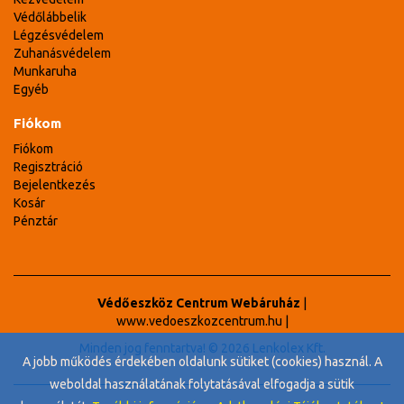
Védőlábbelik
Légzésvédelem
Zuhanásvédelem
Munkaruha
Egyéb
Fiókom
Fiókom
Regisztráció
Bejelentkezés
Kosár
Pénztár
Védőeszköz Centrum Webáruház
|
www.vedoeszkozcentrum.hu
|
Minden jog fenntartva! © 2026 Lenkolex Kft.
A jobb működés érdekében oldalunk sütiket (cookies) használ. A
weboldal használatának folytatásával elfogadja a sütik