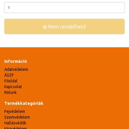
Nem rendelhető
Információ
Adatvédelem
ÁSZF
Főoldal
Kapcsolat
Rólunk
Termékkategóriák
Fejvédelem
Szemvédelem
Hallásvédők
Kézvédelem