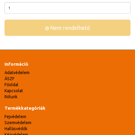
Nem rendelhető
Információ
Adatvédelem
ÁSZF
Főoldal
Kapcsolat
Rólunk
Termékkategóriák
Fejvédelem
Szemvédelem
Hallásvédők
Kézvédelem