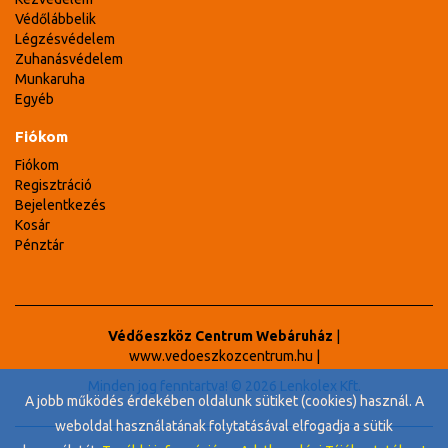
Védőlábbelik
Légzésvédelem
Zuhanásvédelem
Munkaruha
Egyéb
Fiókom
Fiókom
Regisztráció
Bejelentkezés
Kosár
Pénztár
Védőeszköz Centrum Webáruház
|
www.vedoeszkozcentrum.hu
|
Minden jog fenntartva! © 2026 Lenkolex Kft.
A jobb működés érdekében oldalunk sütiket (cookies) használ. A
weboldal használatának folytatásával elfogadja a sütik