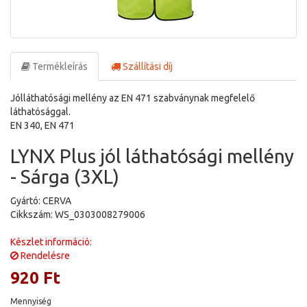
Termékleírás
Szállítási díj
Jólláthatósági mellény az EN 471 szabványnak megfelelő
láthatósággal.
EN 340, EN 471
LYNX Plus jól láthatósági mellény
- Sárga (3XL)
Gyártó: CERVA
Cikkszám: WS_0303008279006
Készlet információ:
Rendelésre
920 Ft
Mennyiség