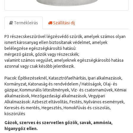
Termékleírás
Szállítási díj
P3 részecskeszűrővel légzésvédő szűrők, amelyek számos olyan
ismert károsanyag ellen biztosítanak védelmet, amelyek
belélegzése egészségkárosító hatású:
mérgező gázok, gőzök vagy részecskék;
valamint számos vegyület, amelyeknek egészségkárosító hatása
azonnal vagy csak később jelentkezik.
Piacok: Építkezéseknél, Katasztrófaelhárítás, Ipari alkalmazások,
Kormányzat, Katonaság és rendvédelem / Hatóságok, Olaj- és
gázipar, Kommunális létesítmények, Víz- és csatornaművek, Kémiai
alkalmazások, Mezőgazdasági alkalmazások, Vegyipari
Alkalmazások: Azbeszt eltávolítás, Festés, Nyilvános események,
Keresés és mentés, Hegesztés, Homokfúvás és csiszolás,
köszörülés
Gázok, szerves és szervetlen gőzök, savak, ammónia,
higanygőz ellen.