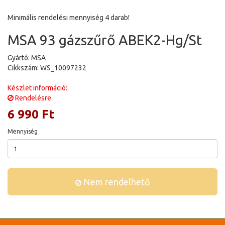
Minimális rendelési mennyiség 4 darab!
MSA 93 gázszűrő ABEK2-Hg/St
Gyártó: MSA
Cikkszám: WS_10097232
Készlet információ:
Rendelésre
6 990 Ft
Mennyiség
Nem rendelhető