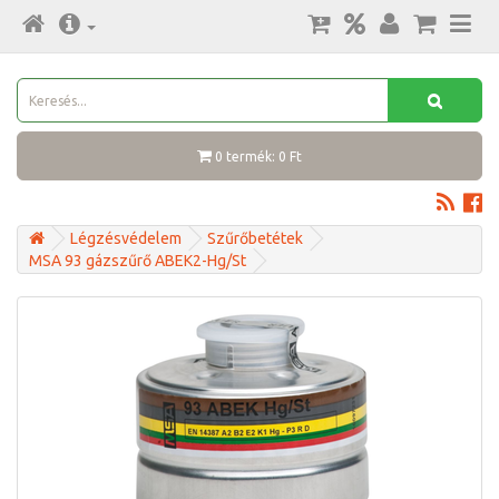
0 termék: 0 Ft
Légzésvédelem
Szűrőbetétek
MSA 93 gázszűrő ABEK2-Hg/St