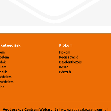
kategóriák
Fiókom
lem
Fiókom
delem
Regisztráció
édők
Bejelentkezés
elem
Kosár
belik
Pénztár
védelem
svédelem
uha
Védőeszköz Centrum Webáruház
|
www.vedoeszkozcentrum.hu
|