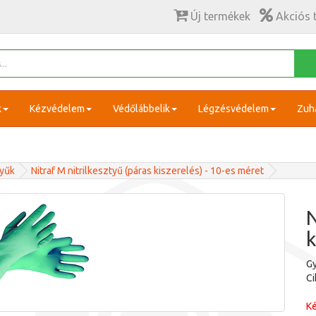
Új termékek
Akciós 
k
Kézvédelem
Védőlábbelik
Légzésvédelem
Zuh
tyűk
Nitraf M nitrilkesztyű (páras kiszerelés) - 10-es méret
N
k
Gy
C
Ké