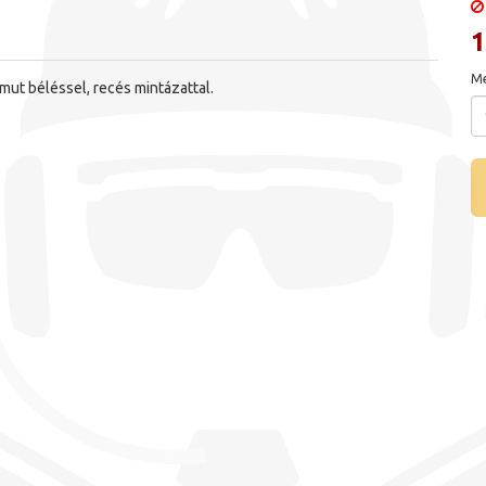
1
Me
amut béléssel, recés mintázattal.