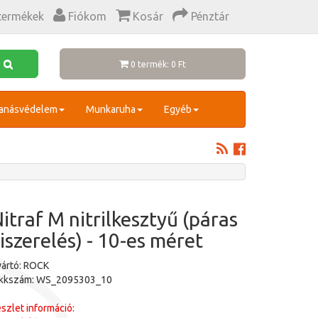
termékek
Fiókom
Kosár
Pénztár
0 termék: 0 Ft
anásvédelem
Munkaruha
Egyéb
itraf M nitrilkesztyű (páras
iszerelés) - 10-es méret
ártó: ROCK
ikkszám: WS_2095303_10
szlet információ: