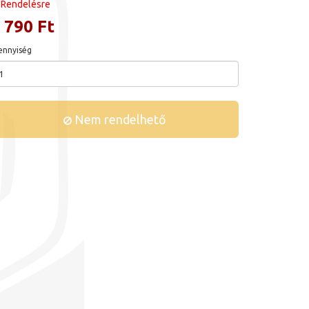
Rendelésre
 790 Ft
nnyiség
Nem rendelhető