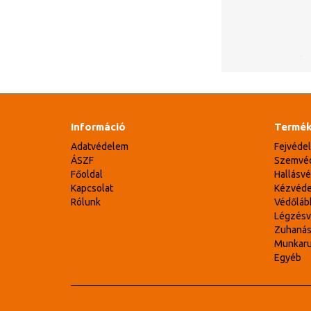
Információ
Termék
Adatvédelem
Fejvéde
ÁSZF
Szemvé
Főoldal
Hallásv
Kapcsolat
Kézvéd
Rólunk
Védőláb
Légzés
Zuhaná
Munkar
Egyéb