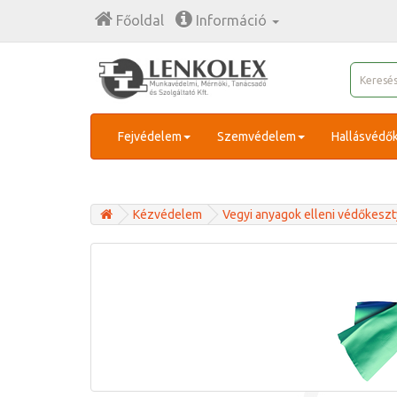
Főoldal
Információ
Fejvédelem
Szemvédelem
Hallásvédő
Kézvédelem
Vegyi anyagok elleni védőkesz