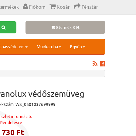
termékek
Fiókom
Kosár
Pénztár
0 termék: 0 Ft
anásvédelem
Munkaruha
Egyéb
Panolux védőszemüveg
ikkszám: WS_0501037699999
szlet információ:
Rendelésre
 730 Ft