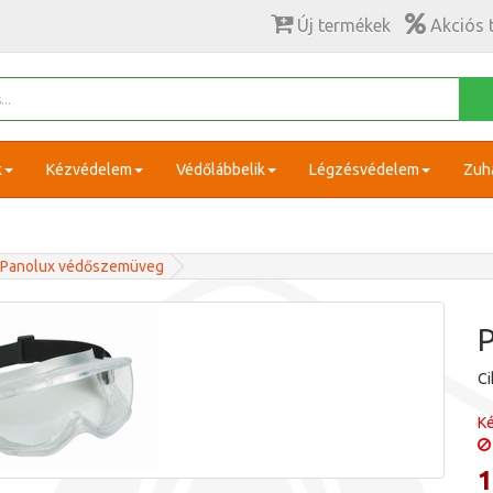
Új termékek
Akciós 
k
Kézvédelem
Védőlábbelik
Légzésvédelem
Zuh
Panolux védőszemüveg
C
Ké
1