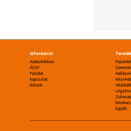
Információ
Termék
Adatvédelem
Fejvéde
ÁSZF
Szemvé
Főoldal
Hallásv
Kapcsolat
Kézvéd
Rólunk
Védőláb
Légzés
Zuhaná
Munkar
Egyéb