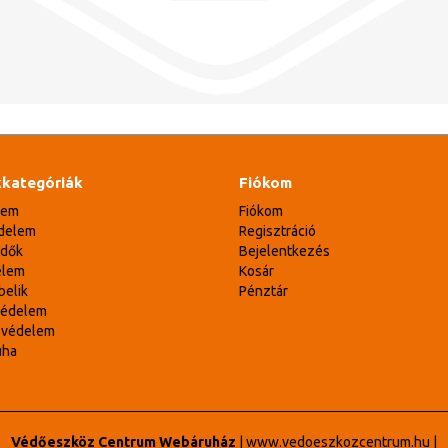
kategóriák
Fiókom
lem
Fiókom
delem
Regisztráció
édők
Bejelentkezés
elem
Kosár
belik
Pénztár
védelem
svédelem
uha
Védőeszköz Centrum Webáruház
|
www.vedoeszkozcentrum.hu
|