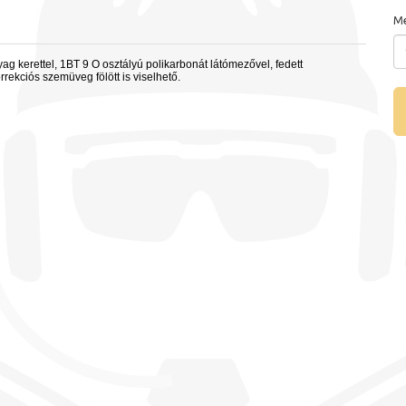
Me
 kerettel, 1BT 9 O osztályú polikarbonát látómezővel, fedett
rrekciós szemüveg fölött is viselhető.