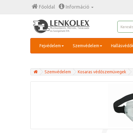
Főoldal
Információ
Fejvédelem
Szemvédelem
Hallásvédő
Szemvédelem
Kosaras védőszemüvegek