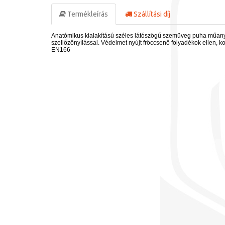
Termékleírás
Szállítási díj
Anatómikus kialakítású széles látószögű szemüveg puha műanyag
szellőzőnyílással. Védelmet nyújt fröccsenő folyadékok ellen, ko
EN166