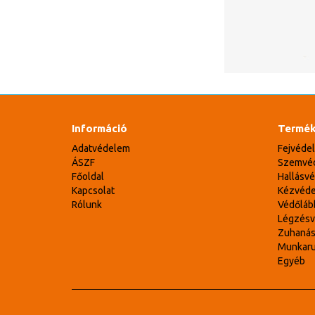
Információ
Termék
Adatvédelem
Fejvéde
ÁSZF
Szemvé
Főoldal
Hallásv
Kapcsolat
Kézvéd
Rólunk
Védőláb
Légzés
Zuhaná
Munkar
Egyéb