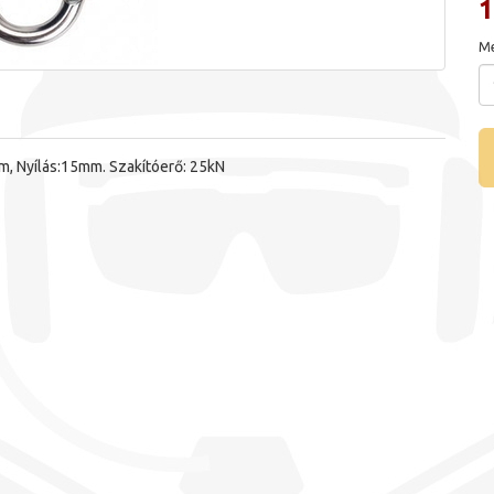
1
Me
m, Nyílás:15mm. Szakítóerő: 25kN