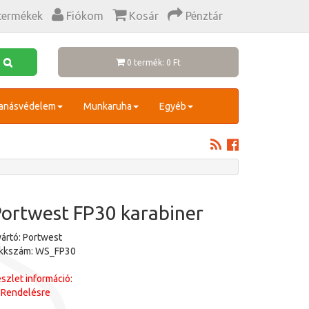
termékek
Fiókom
Kosár
Pénztár
0 termék: 0 Ft
anásvédelem
Munkaruha
Egyéb
ortwest FP30 karabiner
ártó: Portwest
ikkszám: WS_FP30
szlet információ:
Rendelésre