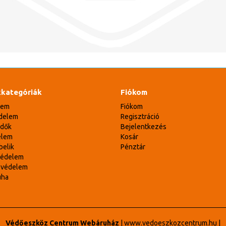
kategóriák
Fiókom
lem
Fiókom
delem
Regisztráció
édők
Bejelentkezés
elem
Kosár
belik
Pénztár
védelem
svédelem
uha
Védőeszköz Centrum Webáruház
|
www.vedoeszkozcentrum.hu
|