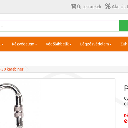
Új termékek
Akciós 
k
Kézvédelem
Védőlábbelik
Légzésvédelem
Zuh
P30 karabiner
P
Gy
C
Ké