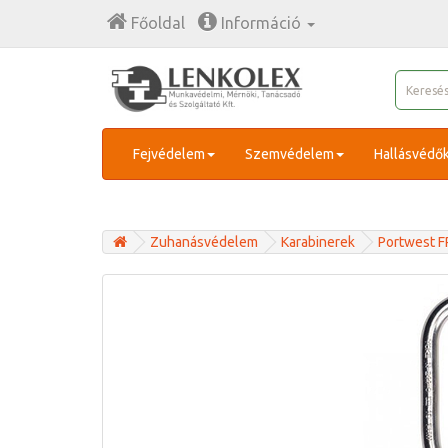
Főoldal
Információ
Fejvédelem
Szemvédelem
Hallásvédő
Zuhanásvédelem
Karabinerek
Portwest F