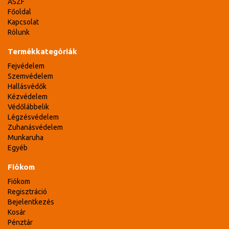
ÁSZF
Főoldal
Kapcsolat
Rólunk
Termékkategóriák
Fejvédelem
Szemvédelem
Hallásvédők
Kézvédelem
Védőlábbelik
Légzésvédelem
Zuhanásvédelem
Munkaruha
Egyéb
Fiókom
Fiókom
Regisztráció
Bejelentkezés
Kosár
Pénztár