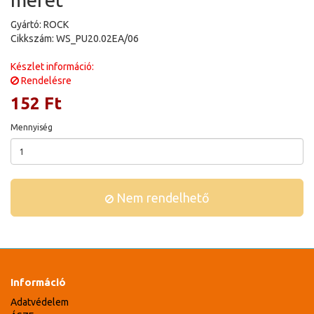
Gyártó: ROCK
Cikkszám: WS_PU20.02EA/06
Készlet információ:
Rendelésre
152 Ft
Mennyiség
Nem rendelhető
Információ
Adatvédelem