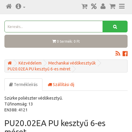
0 termék: 0 Ft
Kézvédelem
Mechanikai védőkesztyűk
PU20.02EA PU kesztyű 6-es méret
Termékleírás
Szállítási díj
Szürke poliészter védőkesztyű.
Tűfinomság: 13
EN388: 4121
PU20.02EA PU kesztyű 6-es
méret