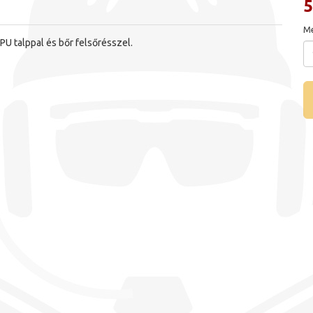
5
Me
U talppal és bőr felsőrésszel.