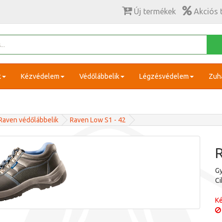
Új termékek
Akciós 
k
Kézvédelem
Védőlábbelik
Légzésvédelem
Zuh
Raven védőlábbelik
Raven Low S1 - 42
R
Gy
C
Ké