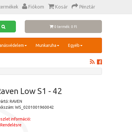
termékek
Fiókom
Kosár
Pénztár
0 termék: 0 Ft
anásvédelem
Munkaruha
Egyéb
aven Low S1 - 42
ártó: RAVEN
ikkszám: WS_0201001960042
szlet információ:
Rendelésre