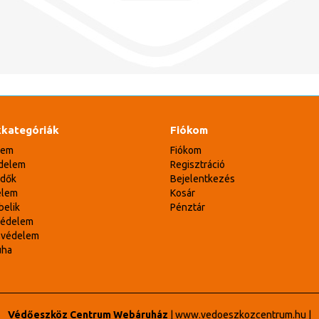
kategóriák
Fiókom
lem
Fiókom
delem
Regisztráció
édők
Bejelentkezés
elem
Kosár
belik
Pénztár
védelem
svédelem
uha
Védőeszköz Centrum Webáruház
|
www.vedoeszkozcentrum.hu
|