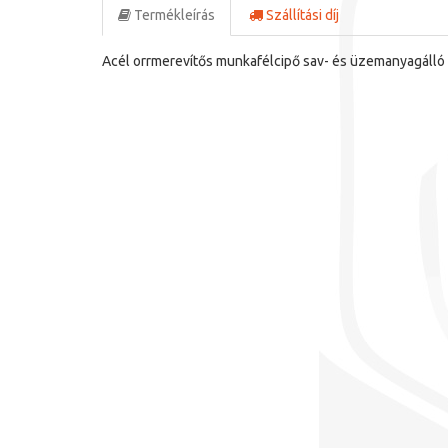
Termékleírás
Szállítási díj
Acél orrmerevítős munkafélcipő sav- és üzemanyagálló P