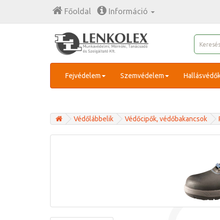
Főoldal
Információ
Fejvédelem
Szemvédelem
Hallásvédő
Védőlábbelik
Védőcipők, védőbakancsok