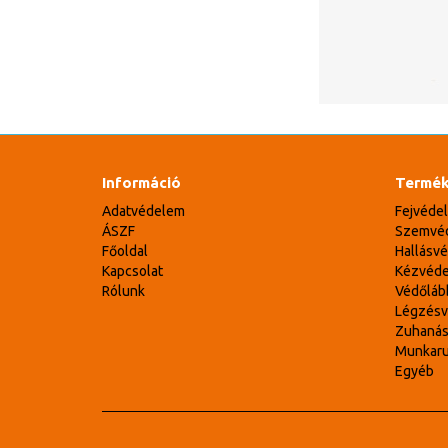
Információ
Termék
Adatvédelem
Fejvéde
ÁSZF
Szemvé
Főoldal
Hallásv
Kapcsolat
Kézvéd
Rólunk
Védőláb
Légzés
Zuhaná
Munkar
Egyéb