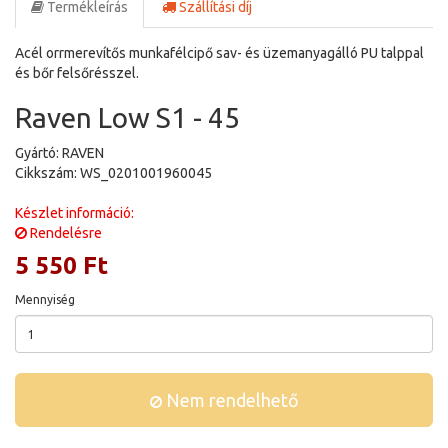
Termékleírás
Szállítási díj
Acél orrmerevítős munkafélcipő sav- és üzemanyagálló PU talppal
és bőr felsőrésszel.
Raven Low S1 - 45
Gyártó: RAVEN
Cikkszám: WS_0201001960045
Készlet információ:
Rendelésre
5 550 Ft
Mennyiség
Nem rendelhető