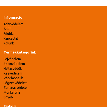
Információ
Adatvédelem
ÁSZF
Főoldal
Kapcsolat
Rólunk
Termékkategóriák
Fejvédelem
Szemvédelem
Hallásvédők
Kézvédelem
Védőlábbelik
Légzésvédelem
Zuhanásvédelem
Munkaruha
Egyéb
Fiókom