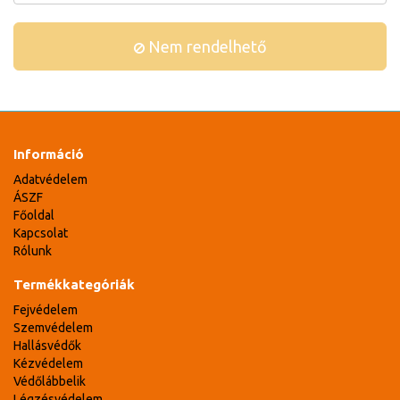
Nem rendelhető
Információ
Adatvédelem
ÁSZF
Főoldal
Kapcsolat
Rólunk
Termékkategóriák
Fejvédelem
Szemvédelem
Hallásvédők
Kézvédelem
Védőlábbelik
Légzésvédelem