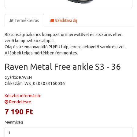
Termékleírás
Szállítási díj
Biztonsági bakancs kompozit orrmerevítővel és átszúrás ellen
védő kompozit köztalppal.
Olaj és üzemanyagálló PU/PU talp, energiaelnyelő sarokrésszel.
A lábbeli teljes mértékben fémmentes.
Raven Metal Free ankle S3 - 36
Gyártó: RAVEN
Cikkszám: WS_0202053160036
Készlet információ:
Rendelésre
7 190 Ft
Mennyiség