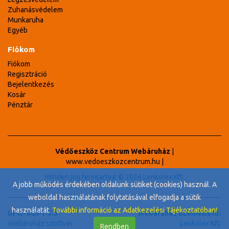
Zuhanásvédelem
Munkaruha
Egyéb
Fiókom
Fiókom
Regisztráció
Bejelentkezés
Kosár
Pénztár
Védőeszköz Centrum Webáruház
|
www.vedoeszkozcentrum.hu
|
Minden jog fenntartva! © 2026 Lenkolex Kft.
A jobb működés érdekében oldalunk sütiket (cookies) használ. A
weboldal használatának folytatásával elfogadja a sütik
használatát.
További információ az Adatkezelési Tájékoztatóban!
UFO-SOFT 3.5
Webáruház üzemeltető:
Webáruház szoftver
Lenkolex Kft.
Rendben