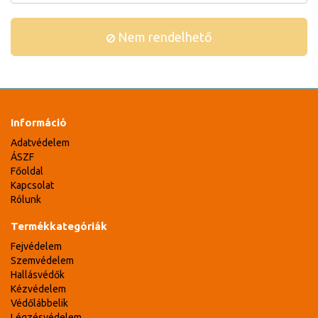
Nem rendelhető
Információ
Adatvédelem
ÁSZF
Főoldal
Kapcsolat
Rólunk
Termékkategóriák
Fejvédelem
Szemvédelem
Hallásvédők
Kézvédelem
Védőlábbelik
Légzésvédelem