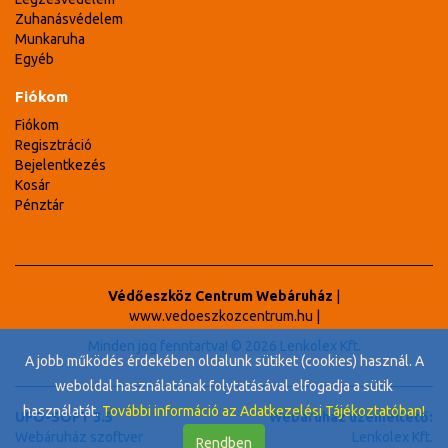
Zuhanásvédelem
Munkaruha
Egyéb
Fiókom
Fiókom
Regisztráció
Bejelentkezés
Kosár
Pénztár
Védőeszköz Centrum Webáruház
|
www.vedoeszkozcentrum.hu
|
Minden jog fenntartva! © 2026 Lenkolex Kft.
A jobb működés érdekében oldalunk sütiket (cookies) használ. A
weboldal használatának folytatásával elfogadja a sütik
használatát.
További információ az Adatkezelési Tájékoztatóban!
UFO-SOFT 3.5
Webáruház üzemeltető:
Webáruház szoftver
Lenkolex Kft.
Rendben