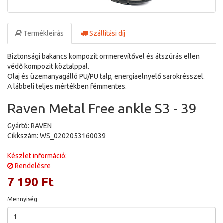
Termékleírás
Szállítási díj
Biztonsági bakancs kompozit orrmerevítővel és átszúrás ellen
védő kompozit köztalppal.
Olaj és üzemanyagálló PU/PU talp, energiaelnyelő sarokrésszel.
A lábbeli teljes mértékben fémmentes.
Raven Metal Free ankle S3 - 39
Gyártó: RAVEN
Cikkszám: WS_0202053160039
Készlet információ:
Rendelésre
7 190 Ft
Mennyiség