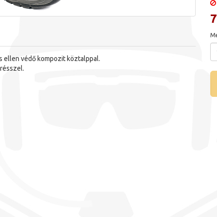
7
Me
s ellen védő kompozit köztalppal.
résszel.