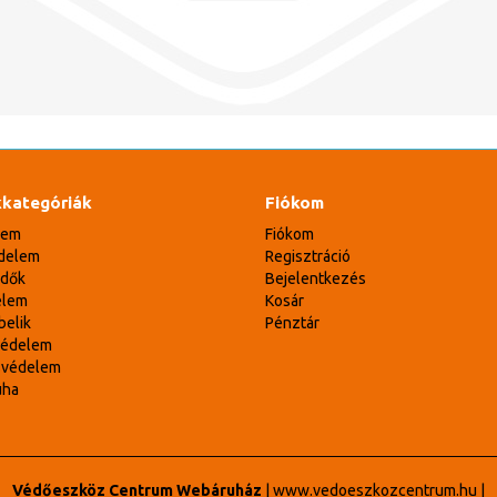
kategóriák
Fiókom
lem
Fiókom
delem
Regisztráció
édők
Bejelentkezés
elem
Kosár
belik
Pénztár
védelem
svédelem
uha
Védőeszköz Centrum Webáruház
|
www.vedoeszkozcentrum.hu
|