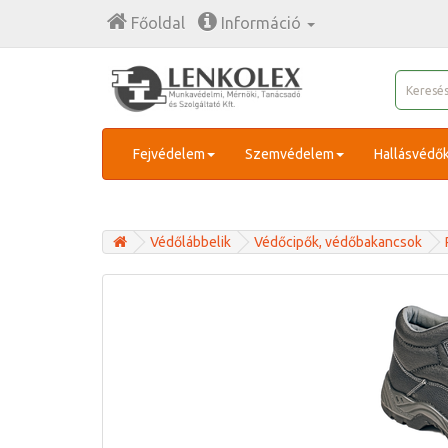
Főoldal
Információ
Fejvédelem
Szemvédelem
Hallásvédő
Védőlábbelik
Védőcipők, védőbakancsok