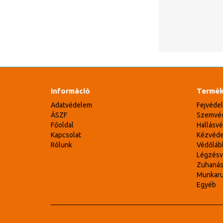
Információ
Termék
Adatvédelem
Fejvéde
ÁSZF
Szemvé
Főoldal
Hallásv
Kapcsolat
Kézvéd
Rólunk
Védőláb
Légzés
Zuhaná
Munkar
Egyéb