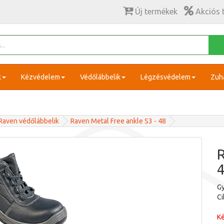
Új termékek
Akciós 
k
Kézvédelem
Védőlábbelik
Légzésvédelem
Zuh
Raven védőlábbelik
Raven Metal Free ankle S3 - 48
R
Gy
C
Ké