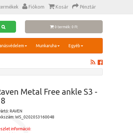
termékek
Fiókom
Kosár
Pénztár
0 termék: 0 Ft
anásvédelem
Munkaruha
Egyéb
aven Metal Free ankle S3 -
48
ártó: RAVEN
ikkszám: WS_0202053160048
szlet információ: