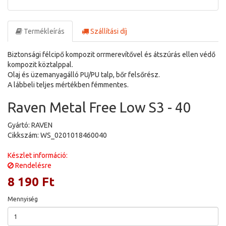
Termékleírás
Szállítási díj
Biztonsági félcipő kompozit orrmerevítővel és átszúrás ellen védő
kompozit köztalppal.
Olaj és üzemanyagálló PU/PU talp, bőr felsőrész.
A lábbeli teljes mértékben fémmentes.
Raven Metal Free Low S3 - 40
Gyártó: RAVEN
Cikkszám: WS_0201018460040
Készlet információ:
Rendelésre
8 190 Ft
Mennyiség