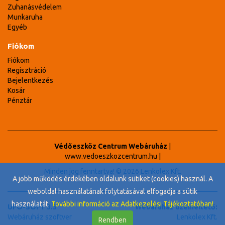
Zuhanásvédelem
Munkaruha
Egyéb
Fiókom
Fiókom
Regisztráció
Bejelentkezés
Kosár
Pénztár
Védőeszköz Centrum Webáruház
|
www.vedoeszkozcentrum.hu
|
Minden jog fenntartva! © 2026 Lenkolex Kft.
A jobb működés érdekében oldalunk sütiket (cookies) használ. A
weboldal használatának folytatásával elfogadja a sütik
használatát.
További információ az Adatkezelési Tájékoztatóban!
UFO-SOFT 3.5
Webáruház üzemeltető:
Webáruház szoftver
Lenkolex Kft.
Rendben