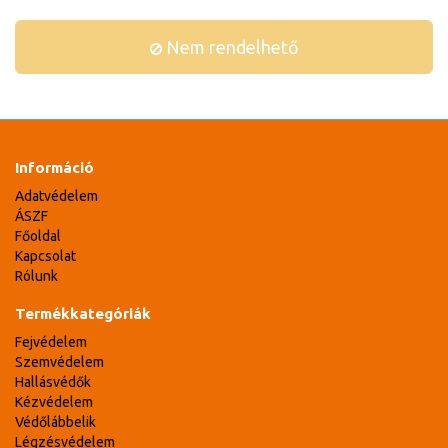
Nem rendelhető
Információ
Adatvédelem
ÁSZF
Főoldal
Kapcsolat
Rólunk
Termékkategóriák
Fejvédelem
Szemvédelem
Hallásvédők
Kézvédelem
Védőlábbelik
Légzésvédelem