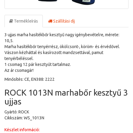
Termékleírás
Szállítási díj
3 ujjas marha hasítékbőr kesztyű nagy igénybevételre, mérete:
10,5.
Marha hasítékbőr tenyérrész, ökölcsont-, köröm- és érvédővel.
Vászon kézháttal és kasírozott mandzsettával, pamut
tenyérbéléssel.
1 csomag 12 pár kesztyűt tartalmaz.
Az ár csomagár!
Minősítés: CE, EN388: 2222
ROCK 1013N marhabőr kesztyű 3
ujjas
Gyártó: ROCK
Cikkszám: WS_1013N
Készlet információ: