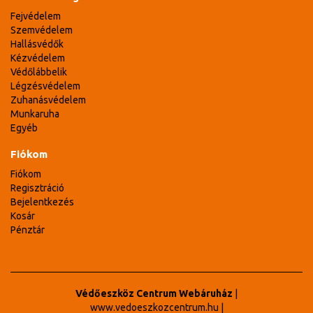
Fejvédelem
Szemvédelem
Hallásvédők
Kézvédelem
Védőlábbelik
Légzésvédelem
Zuhanásvédelem
Munkaruha
Egyéb
Fiókom
Fiókom
Regisztráció
Bejelentkezés
Kosár
Pénztár
Védőeszköz Centrum Webáruház
|
www.vedoeszkozcentrum.hu
|