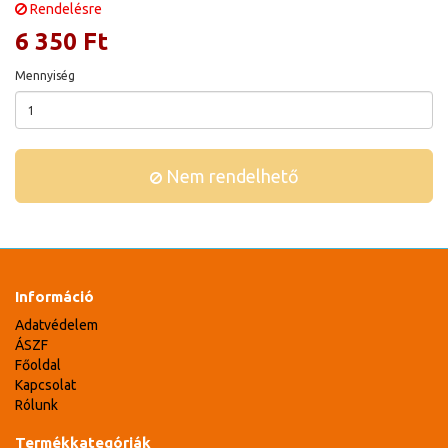
Rendelésre
6 350 Ft
Mennyiség
Nem rendelhető
Információ
Adatvédelem
ÁSZF
Főoldal
Kapcsolat
Rólunk
Termékkategóriák