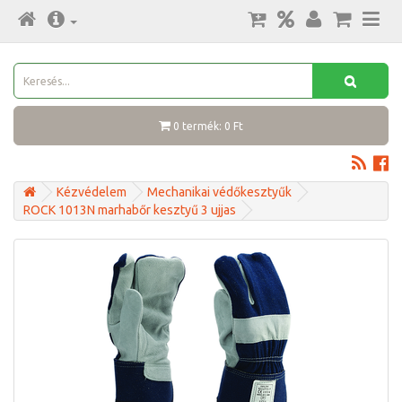
0 termék: 0 Ft
Kézvédelem
Mechanikai védőkesztyűk
ROCK 1013N marhabőr kesztyű 3 ujjas