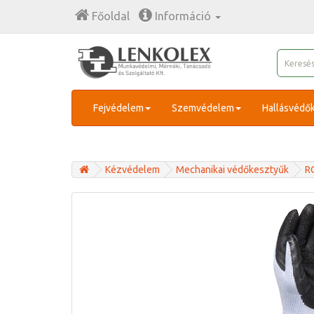
Főoldal
Információ
Fejvédelem
Szemvédelem
Hallásvédő
Kézvédelem
Mechanikai védőkesztyűk
R