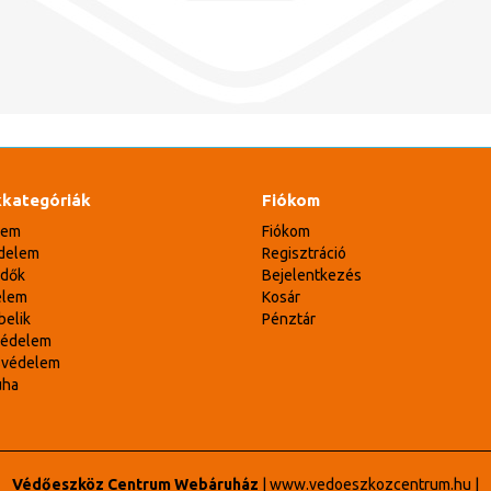
kategóriák
Fiókom
lem
Fiókom
delem
Regisztráció
édők
Bejelentkezés
elem
Kosár
belik
Pénztár
védelem
svédelem
uha
Védőeszköz Centrum Webáruház
|
www.vedoeszkozcentrum.hu
|