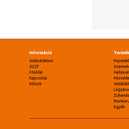
Információ
Termék
Adatvédelem
Fejvéde
ÁSZF
Szemvé
Főoldal
Hallásv
Kapcsolat
Kézvéd
Rólunk
Védőláb
Légzés
Zuhaná
Munkar
Egyéb