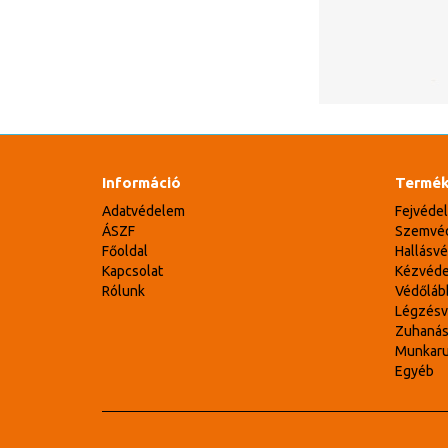
Információ
Termék
Adatvédelem
Fejvéde
ÁSZF
Szemvé
Főoldal
Hallásv
Kapcsolat
Kézvéd
Rólunk
Védőláb
Légzés
Zuhaná
Munkar
Egyéb