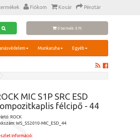
termékek
Fiókom
Kosár
Pénztár
0 termék: 0 Ft
anásvédelem
Munkaruha
Egyéb
ROCK MIC S1P SRC ESD
ompozitkaplis félcipő - 44
ártó: ROCK
ikkszám: WS_SS2010-MIC_ESD_44
szlet információ: