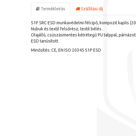
Termékleírás
Szállítási díj
S1P SRC ESD munkavédelmi félcipő, kompozit kaplis (20
Nubuk és textil felsőrész, textil bélés .
Olajálló, csúszásmentes kétrétegű PU talppal, párnázott
ESD tanúsított
Minősítés: CE, EN ISO 20345 S1P ESD