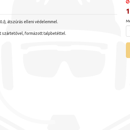
1
Me
0J), átszúrás elleni védelemmel.
 szártetővel, formázott talpbetéttel.