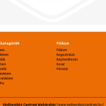
kategóriák
Fiókom
lem
Fiókom
delem
Regisztráció
édők
Bejelentkezés
elem
Kosár
belik
Pénztár
védelem
svédelem
uha
Védőeszköz Centrum Webáruház
|
www.vedoeszkozcentrum.hu
|