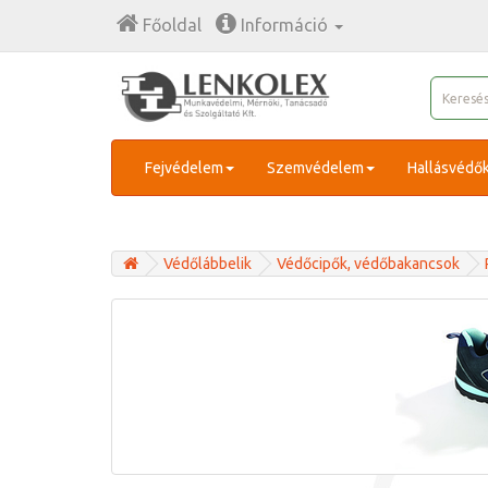
Főoldal
Információ
Fejvédelem
Szemvédelem
Hallásvédő
Védőlábbelik
Védőcipők, védőbakancsok