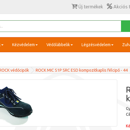
Új termékek
Akciós 
k
Kézvédelem
Védőlábbelik
Légzésvédelem
Zuh
ROCK védőcipők
ROCK MIC S1P SRC ESD kompozitkaplis félcipő - 44
k
Gy
C
Ké