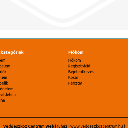
kategóriák
Fiókom
lem
Fiókom
delem
Regisztráció
édők
Bejelentkezés
elem
Kosár
belik
Pénztár
védelem
svédelem
uha
Védőeszköz Centrum Webáruház
|
www.vedoeszkozcentrum.hu
|