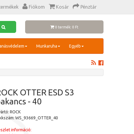
termékek
Fiókom
Kosár
Pénztár
0 termék: 0 Ft
anásvédelem
Munkaruha
Egyéb
ROCK OTTER ESD S3
akancs - 40
ártó: ROCK
ikkszám: WS_93669_OTTER_40
szlet információ: