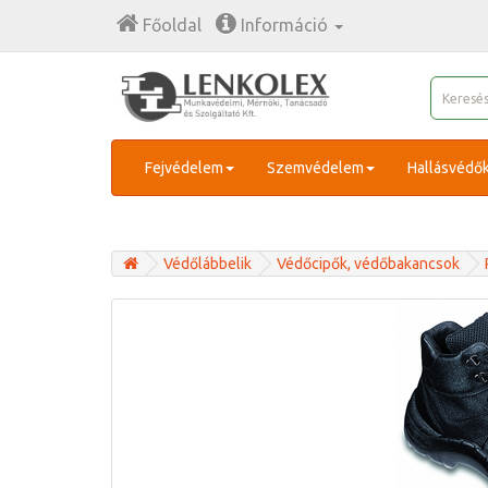
Főoldal
Információ
Fejvédelem
Szemvédelem
Hallásvédő
Védőlábbelik
Védőcipők, védőbakancsok