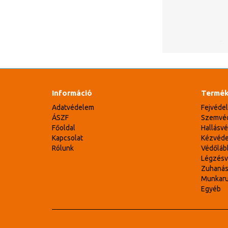
Információ
Termék
Adatvédelem
Fejvéde
ÁSZF
Szemvé
Főoldal
Hallásv
Kapcsolat
Kézvéd
Rólunk
Védőláb
Légzés
Zuhaná
Munkar
Egyéb