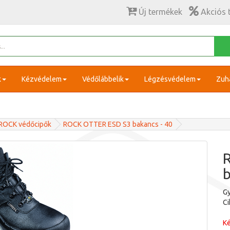
Új termékek
Akciós 
k
Kézvédelem
Védőlábbelik
Légzésvédelem
Zuh
ROCK védőcipők
ROCK OTTER ESD S3 bakancs - 40
b
Gy
C
Ké