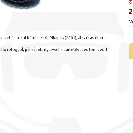
2
Me
l és textil béléssel. Acélkaplis (200J), átszúrás elleni
lló réteggel, párnázott nyelvvel, szártetővel és formázott