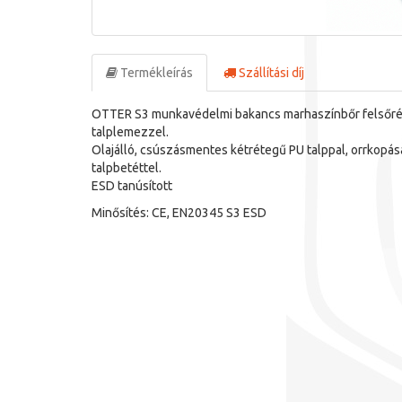
Termékleírás
Szállítási díj
OTTER S3 munkavédelmi bakancs marhaszínbőr felsőréssze
talplemezzel.
Olajálló, csúszásmentes kétrétegű PU talppal, orrkopásá
talpbetéttel.
ESD tanúsított
Minősítés: CE, EN20345 S3 ESD