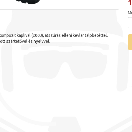
1
Me
pozit kaplival (200J), átszúrás elleni kevlar talpbetéttel.
ott szártetővel és nyelvvel.