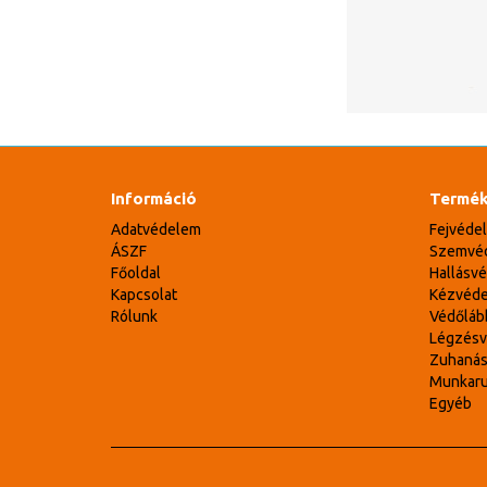
Információ
Termék
Adatvédelem
Fejvéde
ÁSZF
Szemvé
Főoldal
Hallásv
Kapcsolat
Kézvéd
Rólunk
Védőláb
Légzés
Zuhaná
Munkar
Egyéb