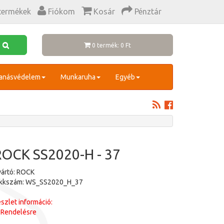
termékek
Fiókom
Kosár
Pénztár
0 termék: 0 Ft
anásvédelem
Munkaruha
Egyéb
ROCK SS2020-H - 37
ártó: ROCK
ikkszám: WS_SS2020_H_37
szlet információ:
Rendelésre