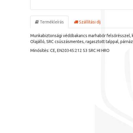
Termékleírás
Szállítási díj
Munkabiztonsági védőbakancs marhabőr felsőrésszel, kom
Olajálló, SRC csúszásmentes, ragasztott talppal, párnáz
Minősítés: CE, EN20345:212 S3 SRC HI HRO