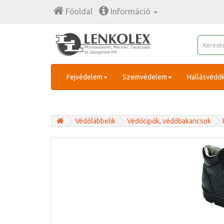
Főoldal
Információ
Fejvédelem
Szemvédelem
Hallásvédő
Védőlábbelik
Védőcipők, védőbakancsok