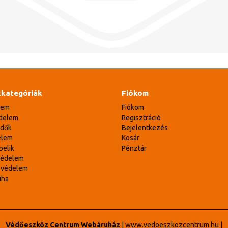
kategóriák
Fiókom
lem
Fiókom
delem
Regisztráció
édők
Bejelentkezés
elem
Kosár
belik
Pénztár
védelem
svédelem
uha
Védőeszköz Centrum Webáruház
|
www.vedoeszkozcentrum.hu
|