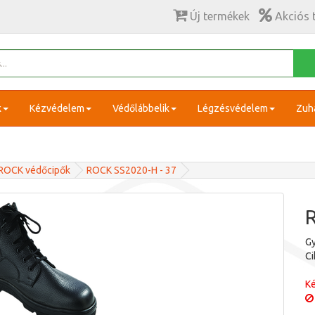
Új termékek
Akciós 
k
Kézvédelem
Védőlábbelik
Légzésvédelem
Zuh
ROCK védőcipők
ROCK SS2020-H - 37
Gy
C
Ké