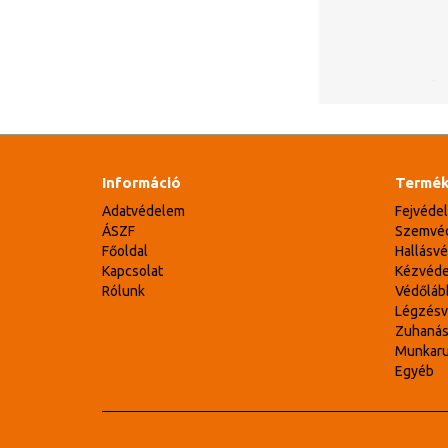
Információ
Termék
Adatvédelem
Fejvéde
ÁSZF
Szemvé
Főoldal
Hallásv
Kapcsolat
Kézvéd
Rólunk
Védőláb
Légzés
Zuhaná
Munkar
Egyéb