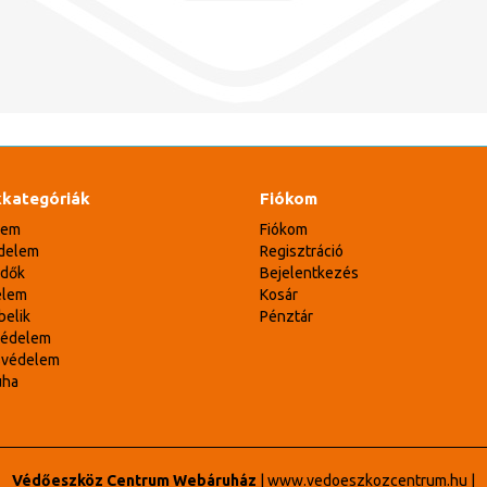
kategóriák
Fiókom
lem
Fiókom
delem
Regisztráció
édők
Bejelentkezés
elem
Kosár
belik
Pénztár
védelem
svédelem
uha
Védőeszköz Centrum Webáruház
|
www.vedoeszkozcentrum.hu
|