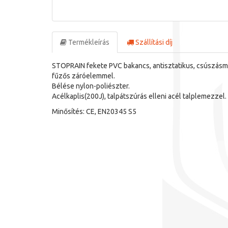
Termékleírás
Szállítási díj
STOPRAIN fekete PVC bakancs, antisztatikus, csúszásme
fűzős záróelemmel.
Bélése nylon-poliészter.
Acélkaplis(200J), talpátszúrás elleni acél talplemezzel.
Minősítés: CE, EN20345 S5