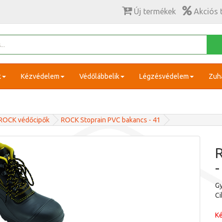
Új termékek
Akciós 
k
Kézvédelem
Védőlábbelik
Légzésvédelem
Zuh
ROCK védőcipők
ROCK Stoprain PVC bakancs - 41
-
Gy
C
Ké