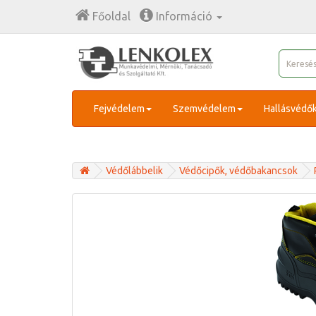
Főoldal
Információ
Fejvédelem
Szemvédelem
Hallásvédő
Védőlábbelik
Védőcipők, védőbakancsok