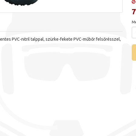
7
Me
ntes PVC-nitril talppal, szürke-fekete PVC-műbőr felsőrésszel,