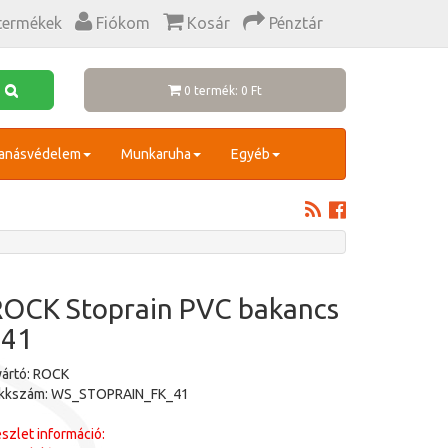
termékek
Fiókom
Kosár
Pénztár
0 termék: 0 Ft
anásvédelem
Munkaruha
Egyéb
ROCK Stoprain PVC bakancs
 41
ártó: ROCK
ikkszám: WS_STOPRAIN_FK_41
szlet információ: