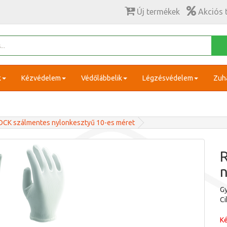
Új termékek
Akciós 
k
Kézvédelem
Védőlábbelik
Légzésvédelem
Zuh
OCK szálmentes nylonkesztyű 10-es méret
n
Gy
C
Ké