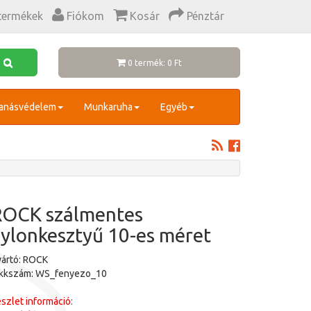
termékek
Fiókom
Kosár
Pénztár
0 termék: 0 Ft
anásvédelem
Munkaruha
Egyéb
ROCK szálmentes
ylonkesztyű 10-es méret
ártó: ROCK
ikkszám: WS_fenyezo_10
szlet információ: