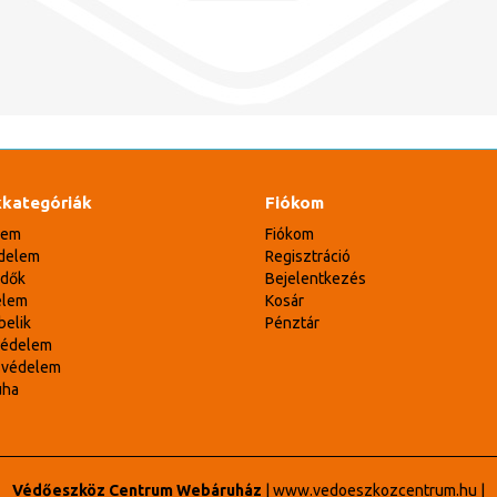
kategóriák
Fiókom
lem
Fiókom
delem
Regisztráció
édők
Bejelentkezés
elem
Kosár
belik
Pénztár
védelem
svédelem
uha
Védőeszköz Centrum Webáruház
|
www.vedoeszkozcentrum.hu
|