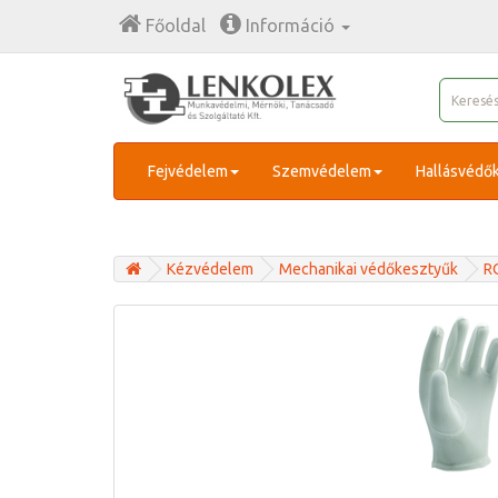
Főoldal
Információ
Fejvédelem
Szemvédelem
Hallásvédő
Kézvédelem
Mechanikai védőkesztyűk
R