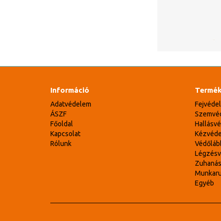
Információ
Termék
Adatvédelem
Fejvéde
ÁSZF
Szemvé
Főoldal
Hallásv
Kapcsolat
Kézvéd
Rólunk
Védőláb
Légzés
Zuhaná
Munkar
Egyéb