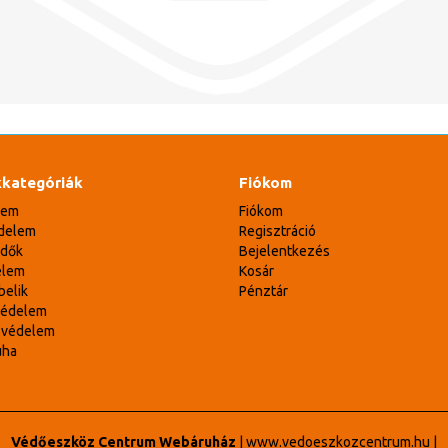
kategóriák
Fiókom
lem
Fiókom
delem
Regisztráció
édők
Bejelentkezés
elem
Kosár
belik
Pénztár
védelem
svédelem
uha
Védőeszköz Centrum Webáruház
|
www.vedoeszkozcentrum.hu
|