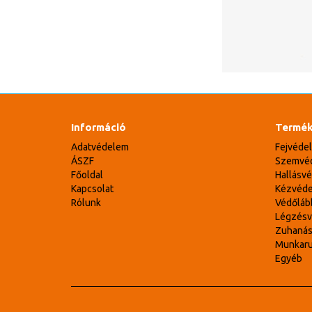
Információ
Termék
Adatvédelem
Fejvéde
ÁSZF
Szemvé
Főoldal
Hallásv
Kapcsolat
Kézvéd
Rólunk
Védőláb
Légzés
Zuhaná
Munkar
Egyéb