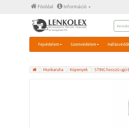
Főoldal
Információ
Fejvédelem
Szemvédelem
Hallásvédő
Munkaruha
Köpenyek
STING hosszú ujjú 