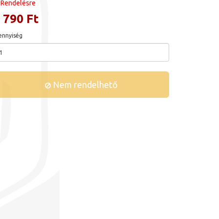
Rendelésre
 790 Ft
nnyiség
Nem rendelhető