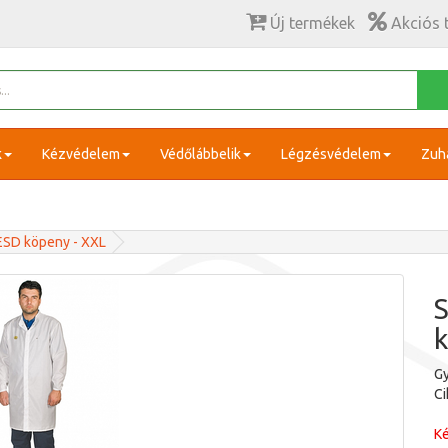
Új termékek
Akciós 
k
Kézvédelem
Védőlábbelik
Légzésvédelem
Zuh
ESD köpeny - XXL
S
k
Gy
C
Ké