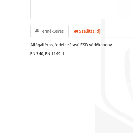
Termékleírás
Szállítási díj
Állógalléros, fedett zárású ESD védőköpeny.
EN 340, EN 1149-1