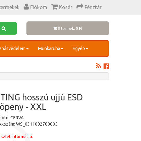
termékek
Fiókom
Kosár
Pénztár
0 termék: 0 Ft
anásvédelem
Munkaruha
Egyéb
TING hosszú ujjú ESD
öpeny - XXL
ártó: CERVA
ikkszám: WS_0311002780005
szlet információ: