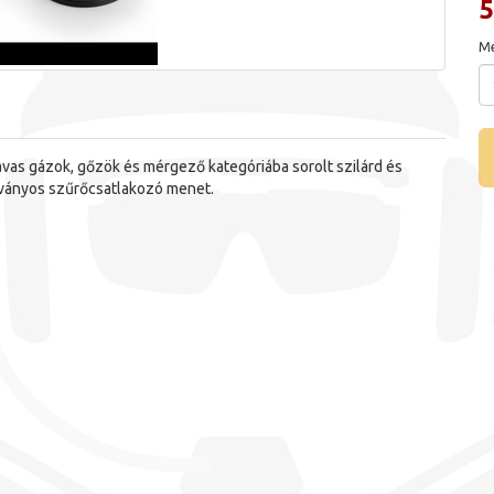
5
Me
vas gázok, gőzök és mérgező kategóriába sorolt szilárd és
ványos szűrőcsatlakozó menet.