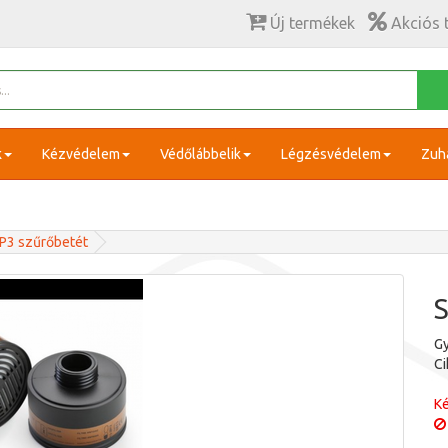
Új termékek
Akciós 
k
Kézvédelem
Védőlábbelik
Légzésvédelem
Zuh
-P3 szűrőbetét
S
Gy
C
Ké