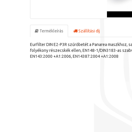
Termékleírás
Szállítási díj
Eurfilter DIN E2-P3R szűrőbetét a Panarea maszkhoz, sa
folyékony részecskék ellen, EN148-1/DIN3183-as szab
EN143:2000 +A1:2006, EN14387:2004 +A1:2008