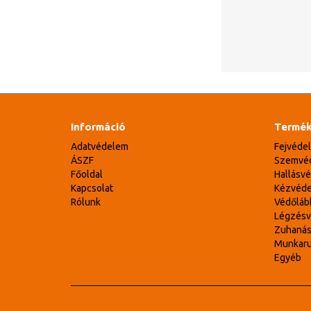
Információ
Termék
Adatvédelem
Fejvéde
ÁSZF
Szemvé
Főoldal
Hallásv
Kapcsolat
Kézvéd
Rólunk
Védőláb
Légzés
Zuhaná
Munkar
Egyéb