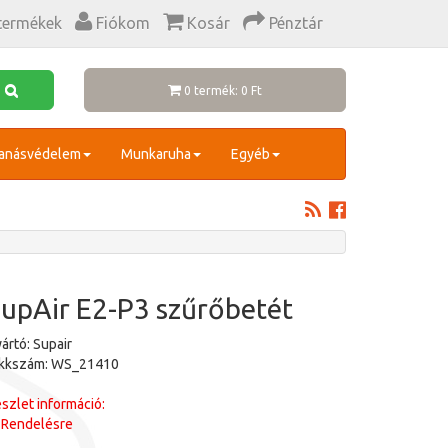
termékek
Fiókom
Kosár
Pénztár
0 termék: 0 Ft
anásvédelem
Munkaruha
Egyéb
upAir E2-P3 szűrőbetét
ártó: Supair
ikkszám: WS_21410
szlet információ:
Rendelésre