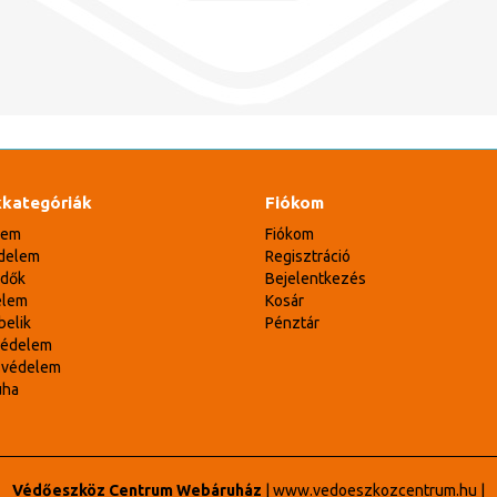
kategóriák
Fiókom
lem
Fiókom
delem
Regisztráció
édők
Bejelentkezés
elem
Kosár
belik
Pénztár
védelem
svédelem
uha
Védőeszköz Centrum Webáruház
|
www.vedoeszkozcentrum.hu
|