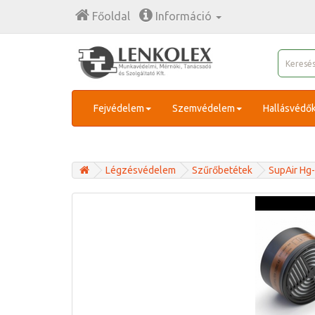
Főoldal
Információ
Fejvédelem
Szemvédelem
Hallásvédő
Légzésvédelem
Szűrőbetétek
SupAir Hg