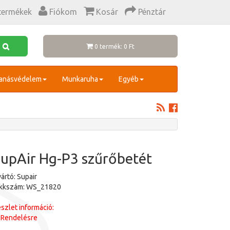
termékek
Fiókom
Kosár
Pénztár
0 termék: 0 Ft
anásvédelem
Munkaruha
Egyéb
upAir Hg-P3 szűrőbetét
ártó: Supair
ikkszám: WS_21820
szlet információ:
Rendelésre