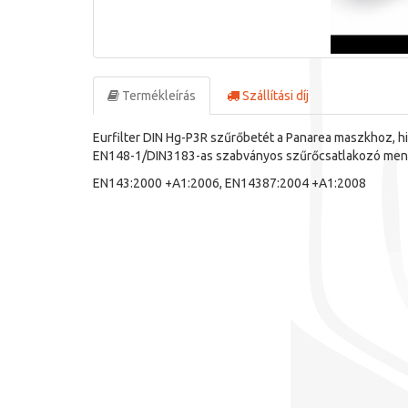
Termékleírás
Szállítási díj
Eurfilter DIN Hg-P3R szűrőbetét a Panarea maszkhoz, h
EN148-1/DIN3183-as szabványos szűrőcsatlakozó men
EN143:2000 +A1:2006, EN14387:2004 +A1:2008