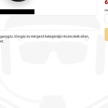
6
Me
iganygőz, klórgáz és mérgező kategóriájú részecskék ellen,
et.