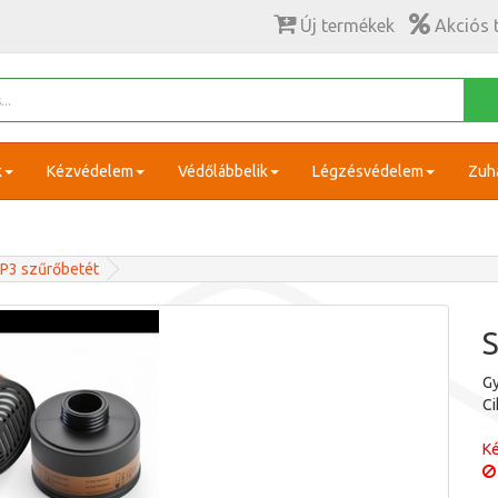
Új termékek
Akciós 
k
Kézvédelem
Védőlábbelik
Légzésvédelem
Zuh
-P3 szűrőbetét
S
Gy
C
Ké