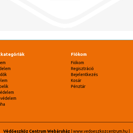
kategóriák
Fiókom
lem
Fiókom
delem
Regisztráció
édők
Bejelentkezés
elem
Kosár
belik
Pénztár
védelem
svédelem
uha
Védőeszköz Centrum Webáruház
|
www.vedoeszkozcentrum.hu
|