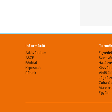
Információ
Termék
Adatvédelem
Fejvéde
ÁSZF
Szemvé
Főoldal
Hallásv
Kapcsolat
Kézvéd
Rólunk
Védőláb
Légzés
Zuhaná
Munkar
Egyéb