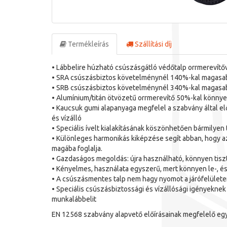
Termékleírás
Szállítási díj
• Lábbelire húzható csúszásgátló védőtalp orrmerevítő
• SRA csúszásbiztos követelménynél 140%-kal magasa
• SRB csúszásbiztos követelménynél 340%-kal magasab
• Alumínium/titán ötvözetű orrmerevítő 50%-kal könnye
• Kaucsuk gumi alapanyaga megfelel a szabvány által elő
és vízálló
• Speciális ívelt kialakításának köszönhetően bármilye
• Különleges harmonikás kiképzése segít abban, hogy az
magába foglalja.
• Gazdaságos megoldás: újra használható, könnyen tisz
• Kényelmes, használata egyszerű, mert könnyen le-, és 
• A csúszásmentes talp nem hagy nyomot a járófelület
• Speciális csúszásbiztossági és vízállósági igényeknek 
munkalábbelit
EN 12568 szabvány alapvető előírásainak megfelelő e