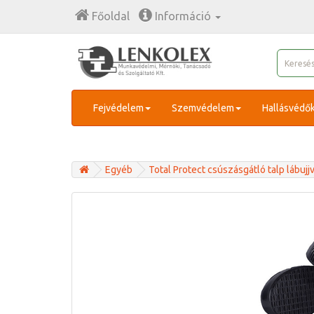
Főoldal
Információ
Fejvédelem
Szemvédelem
Hallásvédő
Egyéb
Total Protect csúszásgátló talp lábujj