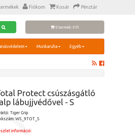
termékek
Fiókom
Kosár
Pénztár
0 termék: 0 Ft
anásvédelem
Munkaruha
Egyéb
otal Protect csúszásgátló
alp lábujjvédővel - S
ártó: Tiger Grip
ikkszám: WS_9TOT_S
szlet információ: