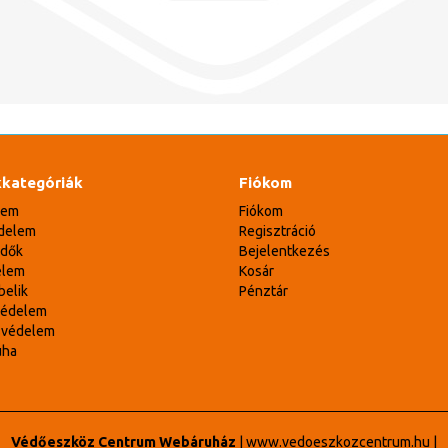
kategóriák
Fiókom
lem
Fiókom
delem
Regisztráció
édők
Bejelentkezés
elem
Kosár
belik
Pénztár
védelem
svédelem
uha
Védőeszköz Centrum Webáruház
|
www.vedoeszkozcentrum.hu
|