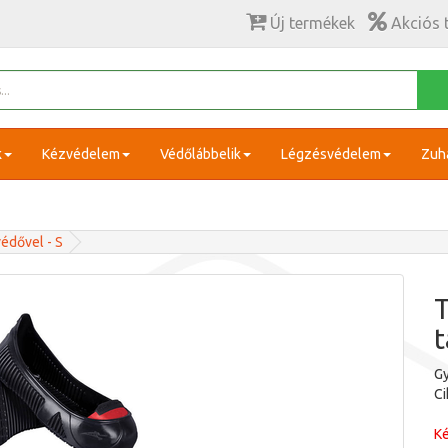
Új termékek
Akciós 
k
Kézvédelem
Védőlábbelik
Légzésvédelem
Zuh
védővel - S
T
t
Gy
C
Ké