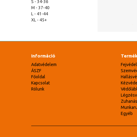
S - 34-36
M - 37-40
L - 41-44
XL - 45+
Információ
Termék
Adatvédelem
Fejvéde
ÁSZF
Szemvé
Főoldal
Hallásv
Kapcsolat
Kézvéd
Rólunk
Védőláb
Légzés
Zuhaná
Munkar
Egyéb