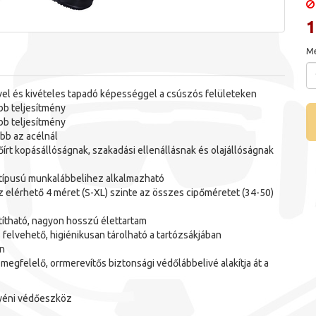
1
Me
vel és kivételes tapadó képességgel a csúszós felületeken
bb teljesítmény
b teljesítmény
bb az acélnál
írt kopásállóságnak, szakadási ellenállásnak és olajállóságnak
n típusú munkalábbelihez alkalmazható
 elérhető 4 méret (S-XL) szinte az összes cipőméretet (34-50)
títható, nagyon hosszú élettartam
felvehető, higiénikusan tárolható a tartózsákjában
en
megfelelő, orrmerevítős biztonsági védőlábbelivé alakítja át a
gyéni védőeszköz