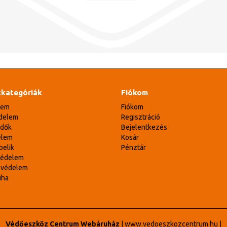
kategóriák
Fiókom
lem
Fiókom
delem
Regisztráció
édők
Bejelentkezés
elem
Kosár
belik
Pénztár
védelem
svédelem
uha
Védőeszköz Centrum Webáruház
|
www.vedoeszkozcentrum.hu
|