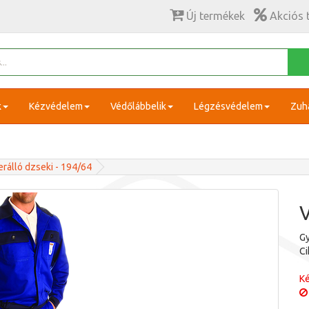
Új termékek
Akciós 
k
Kézvédelem
Védőlábbelik
Légzésvédelem
Zuh
rálló dzseki - 194/64
V
Gy
C
Ké