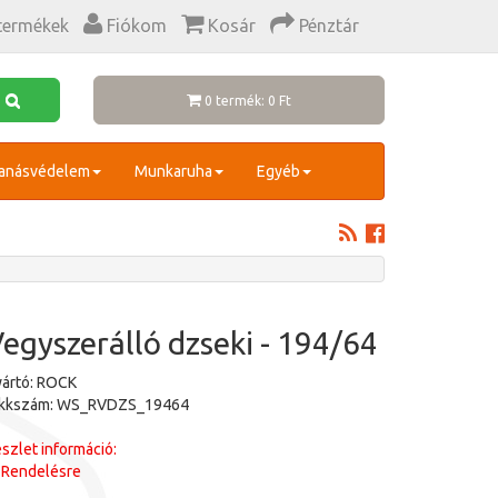
termékek
Fiókom
Kosár
Pénztár
0 termék: 0 Ft
anásvédelem
Munkaruha
Egyéb
egyszerálló dzseki - 194/64
ártó: ROCK
ikkszám: WS_RVDZS_19464
szlet információ:
Rendelésre