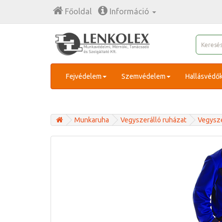
Főoldal
Információ
Fejvédelem
Szemvédelem
Hallásvédő
Munkaruha
Vegyszerálló ruházat
Vegysze