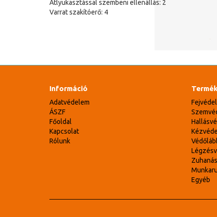
Átlyukasztással szembeni ellenállás: 2
Varrat szakítóerő: 4
Információ
Termék
Adatvédelem
Fejvéde
ÁSZF
Szemvé
Főoldal
Hallásv
Kapcsolat
Kézvéd
Rólunk
Védőláb
Légzés
Zuhaná
Munkar
Egyéb