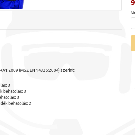
9
Me
5+A1:2009 (MSZ EN 14325:2004) szerint:
lás: 3
k behatolás: 3
ehatolás: 3
yadék behatolás: 2