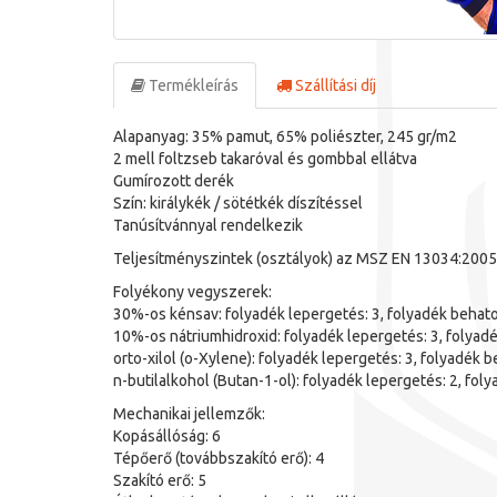
Termékleírás
Szállítási díj
Alapanyag: 35% pamut, 65% poliészter, 245 gr/m2
2 mell foltzseb takaróval és gombbal ellátva
Gumírozott derék
Szín: királykék / sötétkék díszítéssel
Tanúsítvánnyal rendelkezik
Teljesítményszintek (osztályok) az MSZ EN 13034:200
Folyékony vegyszerek:
30%-os kénsav: folyadék lepergetés: 3, folyadék behato
10%-os nátriumhidroxid: folyadék lepergetés: 3, folyadé
orto-xilol (o-Xylene): folyadék lepergetés: 3, folyadék b
n-butilalkohol (Butan-1-ol): folyadék lepergetés: 2, fol
Mechanikai jellemzők:
Kopásállóság: 6
Tépőerő (továbbszakító erő): 4
Szakító erő: 5