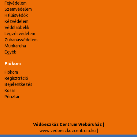
Fejvédelem
Szemvédelem
Hallásvédők
Kézvédelem
Védőlábbelik
Légzésvédelem
Zuhanásvédelem
Munkaruha
Egyéb
Fiókom
Fiókom
Regisztráció
Bejelentkezés
Kosár
Pénztár
Védőeszköz Centrum Webáruház
|
www.vedoeszkozcentrum.hu
|