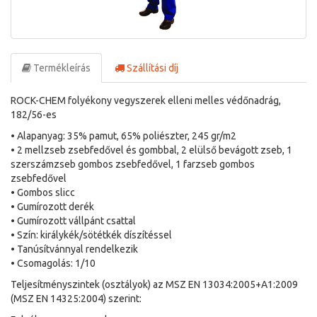
Termékleírás
Szállítási díj
ROCK-CHEM folyékony vegyszerek elleni melles védőnadrág,
182/56-es
• Alapanyag: 35% pamut, 65% poliészter, 245 gr/m2
• 2 mellzseb zsebfedővel és gombbal, 2 elülső bevágott zseb, 1
szerszámzseb gombos zsebfedővel, 1 farzseb gombos
zsebfedővel
• Gombos slicc
• Gumírozott derék
• Gumírozott vállpánt csattal
• Szín: királykék/sötétkék díszítéssel
• Tanúsítvánnyal rendelkezik
• Csomagolás: 1/10
Teljesítményszintek (osztályok) az MSZ EN 13034:2005+A1:2009
(MSZ EN 14325:2004) szerint: