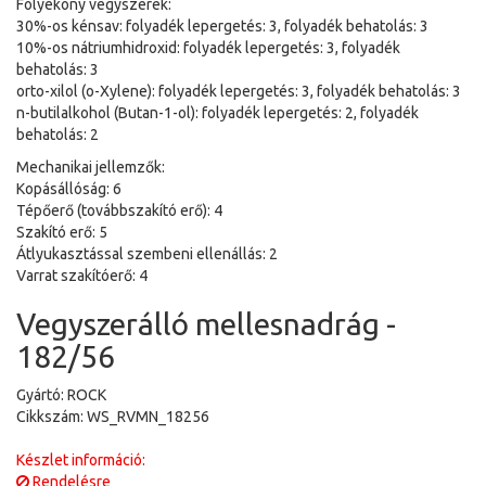
Folyékony vegyszerek:
30%-os kénsav: folyadék lepergetés: 3, folyadék behatolás: 3
10%-os nátriumhidroxid: folyadék lepergetés: 3, folyadék
behatolás: 3
orto-xilol (o-Xylene): folyadék lepergetés: 3, folyadék behatolás: 3
n-butilalkohol (Butan-1-ol): folyadék lepergetés: 2, folyadék
behatolás: 2
Mechanikai jellemzők:
Kopásállóság: 6
Tépőerő (továbbszakító erő): 4
Szakító erő: 5
Átlyukasztással szembeni ellenállás: 2
Varrat szakítóerő: 4
Vegyszerálló mellesnadrág -
182/56
Gyártó: ROCK
Cikkszám: WS_RVMN_18256
Készlet információ:
Rendelésre