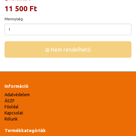
11 500 Ft
Mennyiség
Nem rendelhető
Információ
Adatvédelem
ÁSZF
Főoldal
Kapcsolat
Rólunk
Termékkategóriák