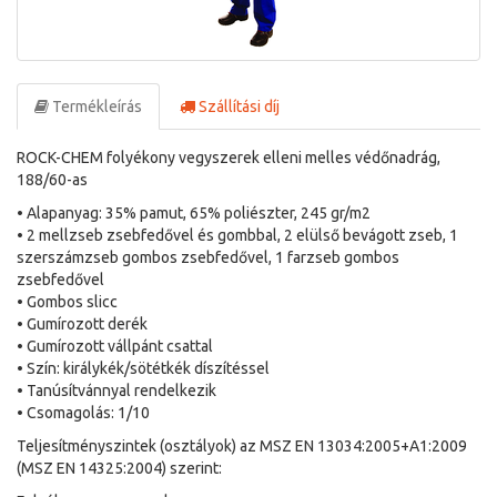
Termékleírás
Szállítási díj
ROCK-CHEM folyékony vegyszerek elleni melles védőnadrág,
188/60-as
• Alapanyag: 35% pamut, 65% poliészter, 245 gr/m2
• 2 mellzseb zsebfedővel és gombbal, 2 elülső bevágott zseb, 1
szerszámzseb gombos zsebfedővel, 1 farzseb gombos
zsebfedővel
• Gombos slicc
• Gumírozott derék
• Gumírozott vállpánt csattal
• Szín: királykék/sötétkék díszítéssel
• Tanúsítvánnyal rendelkezik
• Csomagolás: 1/10
Teljesítményszintek (osztályok) az MSZ EN 13034:2005+A1:2009
(MSZ EN 14325:2004) szerint: