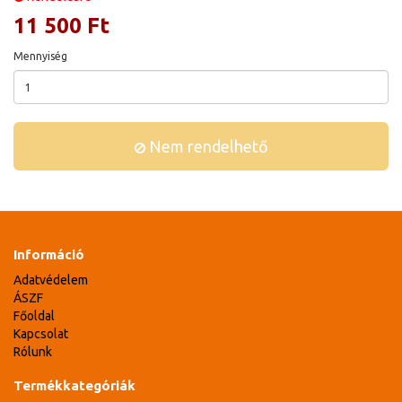
11 500 Ft
Mennyiség
Nem rendelhető
Információ
Adatvédelem
ÁSZF
Főoldal
Kapcsolat
Rólunk
Termékkategóriák