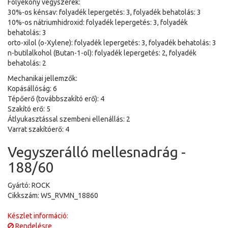
Folyékony vegyszerek:
30%-os kénsav: folyadék lepergetés: 3, folyadék behatolás: 3
10%-os nátriumhidroxid: folyadék lepergetés: 3, folyadék
behatolás: 3
orto-xilol (o-Xylene): folyadék lepergetés: 3, folyadék behatolás: 3
n-butilalkohol (Butan-1-ol): folyadék lepergetés: 2, folyadék
behatolás: 2
Mechanikai jellemzők:
Kopásállóság: 6
Tépőerő (továbbszakító erő): 4
Szakító erő: 5
Átlyukasztással szembeni ellenállás: 2
Varrat szakítóerő: 4
Vegyszerálló mellesnadrág -
188/60
Gyártó: ROCK
Cikkszám: WS_RVMN_18860
Készlet információ:
Rendelésre