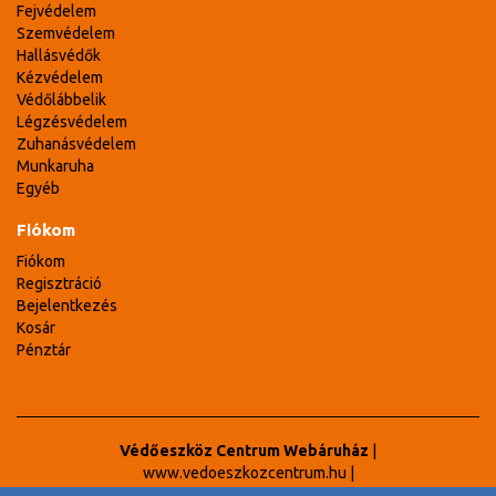
Fejvédelem
Szemvédelem
Hallásvédők
Kézvédelem
Védőlábbelik
Légzésvédelem
Zuhanásvédelem
Munkaruha
Egyéb
Fiókom
Fiókom
Regisztráció
Bejelentkezés
Kosár
Pénztár
Védőeszköz Centrum Webáruház
|
www.vedoeszkozcentrum.hu
|