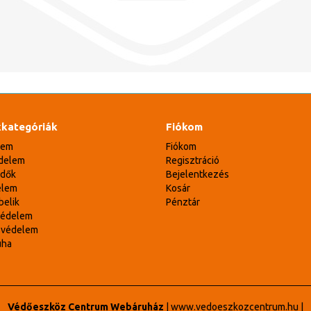
kategóriák
Fiókom
lem
Fiókom
delem
Regisztráció
édők
Bejelentkezés
elem
Kosár
belik
Pénztár
védelem
svédelem
uha
Védőeszköz Centrum Webáruház
|
www.vedoeszkozcentrum.hu
|