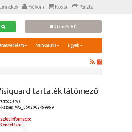
termékek
Fiókom
Kosár
Pénztár
0 termék: 0 Ft
anásvédelem
Munkaruha
Egyéb
isiguard tartalék látómező
ártó: Cerva
ikkszám: WS_0502002499999
szlet információ:
Rendelésre