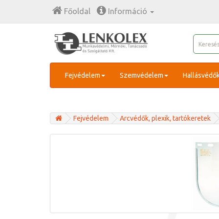
Főoldal
Információ
Fejvédelem
Szemvédelem
Hallásvédő
Fejvédelem
Arcvédők, plexik, tartókeretek