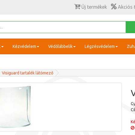
Új termékek
Akciós 
k
Kézvédelem
Védőlábbelik
Légzésvédelem
Zuh
Visiguard tartalék látómező
V
Gy
C
Ké