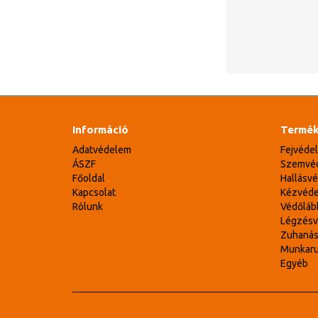
Információ
Termék
Adatvédelem
Fejvéde
ÁSZF
Szemvé
Főoldal
Hallásv
Kapcsolat
Kézvéd
Rólunk
Védőláb
Légzés
Zuhaná
Munkar
Egyéb